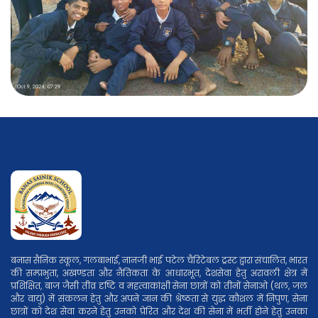
बनास सैनिक स्कूल, गलबाभाई, नानजी भाई पटेल चैरिटेबल ट्रस्ट द्वारा संचालित, भारत
की सम्प्रभुता, अखण्डता और नैतिकता के आधारभूत, देशसेवा हेतु अरावली क्षेत्र में
प्रशिक्षित, बाज जैसी तीव्र दृष्टि व महत्वाकांक्षी सेना छात्रों को तीनों सेनाओ (थल, जल
और वायु) में संकलन हेतु और अपने ज्ञान की श्रेष्ठता से युद्ध कौशल में निपुण, सेना
छात्रों को देश सेवा करने हेतु उनको प्रेरित और देश की सेना में भर्ती होने हेतु उनका