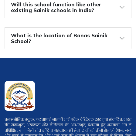
Will this school function like other
existing Sainik schools in India?
What is the location of Banas Sainik
School?
बनास सैनिक स्कूल, गलबाभाई, नानजी भाई पटेल चैरिटेबल ट्रस्ट द्वारा संचालित, भारत
की सम्प्रभुता, अखण्डता और नैतिकता के आधारभूत, देशसेवा हेतु अरावली क्षेत्र में
प्रशिक्षित, बाज जैसी तीव्र दृष्टि व महत्वाकांक्षी सेना छात्रों को तीनों सेनाओ (थल, जल
और वायु) में संकलन हेतु और अपने ज्ञान की श्रेष्ठता से युद्ध कौशल में निपुण, सेना