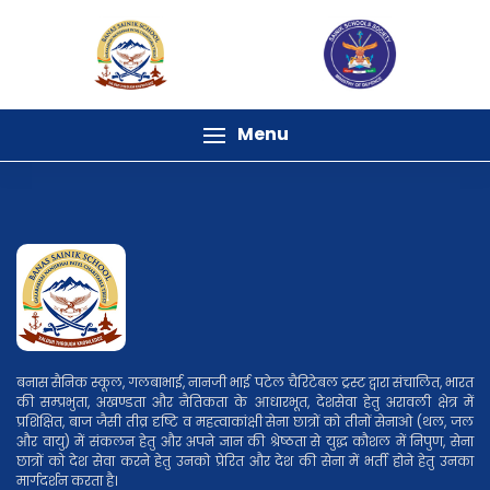
Menu
बनास सैनिक स्कूल, गलबाभाई, नानजी भाई पटेल चैरिटेबल ट्रस्ट द्वारा संचालित, भारत
की सम्प्रभुता, अखण्डता और नैतिकता के आधारभूत, देशसेवा हेतु अरावली क्षेत्र में
प्रशिक्षित, बाज जैसी तीव्र दृष्टि व महत्वाकांक्षी सेना छात्रों को तीनों सेनाओ (थल, जल
और वायु) में संकलन हेतु और अपने ज्ञान की श्रेष्ठता से युद्ध कौशल में निपुण, सेना
छात्रों को देश सेवा करने हेतु उनको प्रेरित और देश की सेना में भर्ती होने हेतु उनका
मार्गदर्शन करता है।